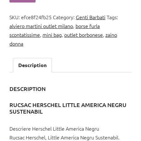
SKU:
efce8f24fb25
Category:
Genti Barbati
Tags:
alviero martini outlet milano
,
borse furla
scontatissime
,
mini bag
,
outlet borbonese
,
zaino
donna
Description
DESCRIPTION
RUCSAC HERSCHEL LITTLE AMERICA NEGRU
SUSTENABIL
Descriere Herschel Little America Negru
Rucsac Herschel, Little America Negru Sustenabil.