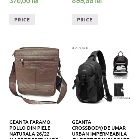
370,00
lei
899,00
lei
UMAR EVELYN
PRICE
PRICE
GEANTA FARAMO
GEANTA
POLLO DIN PIELE
CROSSBODY/DE UMAR
NATURALA 26/22
URBAN IMPERMEABILA