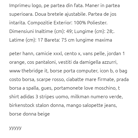
Imprimeu logo, pe partea din fata. Maner in partea
superioara. Doua bretele ajustabile. Partea de jos
intarita. Compozitie Exterior: 100% Poliester.
Dimensiuni Inaltime (cm): 49; Lungime (cm): 28;.
Latime (cm): 17 Bareta: 75 cm lungime maxima
peter hann, camicie xxxl, cento x, vans pelle, jordan 1
orange, cos pantaloni, vestiti da damigella azzurri,
www thebridge it, borse porta computer, icon b, o bag
costo borsa, scarpe rosso, ciabatte mare firmate, prada
borsa a spalla, gues, portamonete love moschino, t
shirt adidas 3 stripes uomo, milkman numero verde,
birkenstock stalon donna, mango salopette jeans,
borse donna beige
yyyyy