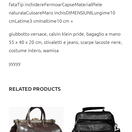
fataTip inchidereFermoarCapseMaterialPiele
naturalaCuloareMaro inchisDIMENSIUNILungime10
cmLatime3 cmInaltime10 cm =
giubbotto versace, calvin klein pride, bagaglio a mano
55 x 40 x 20 cm, stivaletti e jeans, scarpe lacoste nere,
costume intero, wamisa
yyyyy
RELATED PRODUCTS