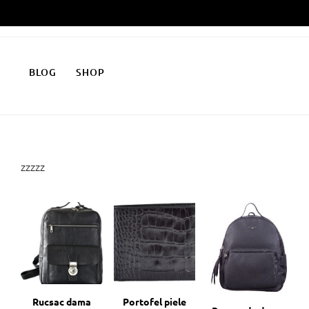
Skip
to
content
BLOG
SHOP
zzzzz
Rucsac dama
Portofel piele