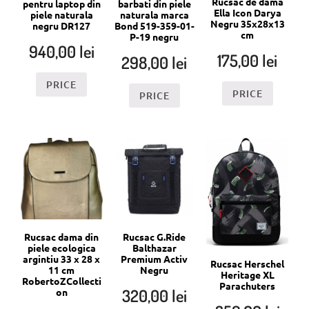
Rucsac de dama
pentru laptop din
barbati din piele
Ella Icon Darya
piele naturala
naturala marca
Negru 35x28x13
negru DR127
Bond 519-359-01-
cm
P-19 negru
940,00
lei
175,00
lei
298,00
lei
PRICE
PRICE
PRICE
Rucsac dama din
Rucsac G.Ride
piele ecologica
Balthazar
argintiu 33 x 28 x
Premium Activ
Rucsac Herschel
11 cm
Negru
Heritage XL
RobertoZCollecti
Parachuters
320,00
lei
on