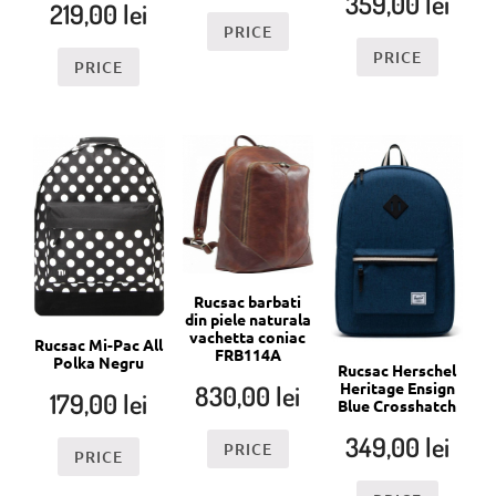
359,00
lei
219,00
lei
PRICE
PRICE
PRICE
Rucsac barbati
din piele naturala
vachetta coniac
Rucsac Mi-Pac All
FRB114A
Polka Negru
Rucsac Herschel
Heritage Ensign
830,00
lei
179,00
lei
Blue Crosshatch
349,00
lei
PRICE
PRICE