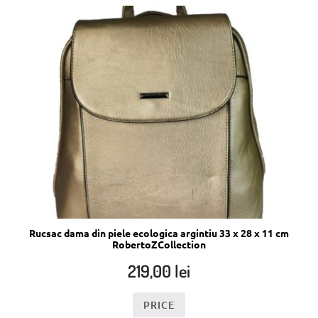
Rucsac dama din piele ecologica argintiu 33 x 28 x 11 cm
RobertoZCollection
219,00
lei
PRICE