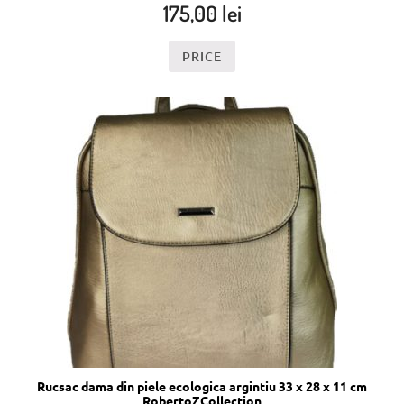
175,00
lei
PRICE
Rucsac dama din piele ecologica argintiu 33 x 28 x 11 cm
RobertoZCollection