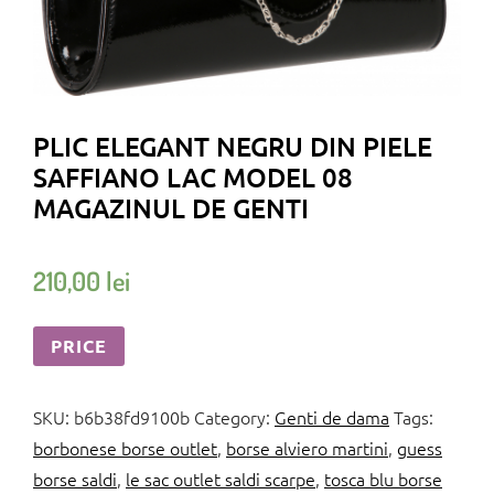
PLIC ELEGANT NEGRU DIN PIELE
SAFFIANO LAC MODEL 08
MAGAZINUL DE GENTI
210,00
lei
PRICE
SKU:
b6b38fd9100b
Category:
Genti de dama
Tags:
borbonese borse outlet
,
borse alviero martini
,
guess
borse saldi
,
le sac outlet saldi scarpe
,
tosca blu borse