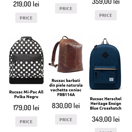
359,00
lei
219,00
lei
PRICE
PRICE
PRICE
Rucsac barbati
din piele naturala
vachetta coniac
Rucsac Mi-Pac All
FRB114A
Polka Negru
Rucsac Herschel
Heritage Ensign
830,00
lei
179,00
lei
Blue Crosshatch
349,00
lei
PRICE
PRICE