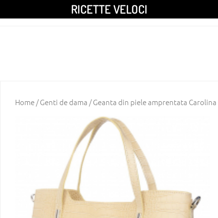
RICETTE VELOCI
Home
/
Genti de dama
/ Geanta din piele amprentata Carolina