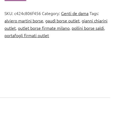
SKU:
c424c806f456
Category:
Genti de dama
Tags:
alviero martini borse
,
gaudì borse outlet
,
gianni chiarini
outlet
,
outlet borse firmate milano
,
pollini borse saldi
,
portafogli firmati outlet