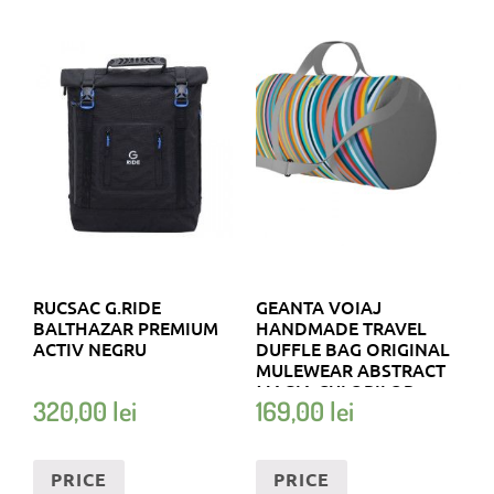
RUCSAC G.RIDE
GEANTA VOIAJ
BALTHAZAR PREMIUM
HANDMADE TRAVEL
ACTIV NEGRU
DUFFLE BAG ORIGINAL
MULEWEAR ABSTRACT
MAGIA CULORILOR
320,00
lei
169,00
lei
STRIPEY MAGIC
MULTICOLOR 46 L
PRICE
PRICE