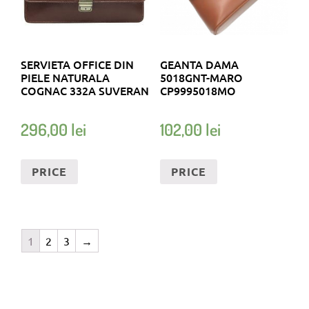
SERVIETA OFFICE DIN
GEANTA DAMA
PIELE NATURALA
5018GNT-MARO
COGNAC 332A SUVERAN
CP9995018MO
296,00
lei
102,00
lei
PRICE
PRICE
1
2
3
→