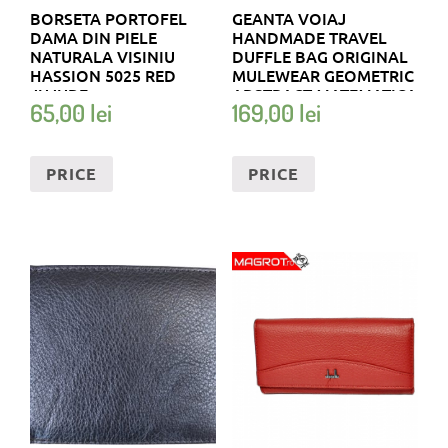
BORSETA PORTOFEL
GEANTA VOIAJ
DAMA DIN PIELE
HANDMADE TRAVEL
NATURALA VISINIU
DUFFLE BAG ORIGINAL
HASSION 5025 RED
MULEWEAR GEOMETRIC
JUJUBE
ABSTRACT MATEMATICA
65,00
lei
169,00
lei
CHILDHOOD MATH
MULTICOLOR 46 L
PRICE
PRICE