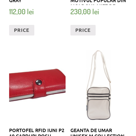
MOLDOVA MIEZ DE
112,00
lei
230,00
lei
NUCA HANDMADE
PRICE
PRICE
PORTOFEL RFID IUNI P2
GEANTA DE UMAR
10 CARDURI ROSU
UNISEX M COLLECTION