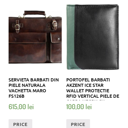
SERVIETA BARBATI DIN
PORTOFEL BARBATI
PIELE NATURALA
AKZENT ICE STAR
VACHETTA MARO
WALLET PROTECTIE
FS126B
RFID VERTICAL PIELE DE
CAPRA NEGRU CU
615,00
lei
100,00
lei
INSERTIE VERDE –
3000364-003
PRICE
PRICE