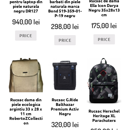
Rucsac de dama
pentru laptop din
barbati din piele
Ella Icon Darya
piele naturala
naturala marca
Negru 35x28x13
negru DR127
Bond 519-359-01-
cm
P-19 negru
940,00
lei
175,00
lei
298,00
lei
PRICE
PRICE
PRICE
Rucsac dama din
Rucsac G.Ride
piele ecologica
Balthazar
argintiu 33 x 28 x
Premium Activ
Rucsac Herschel
11 cm
Negru
Heritage XL
RobertoZCollecti
Parachuters
320,00
lei
on