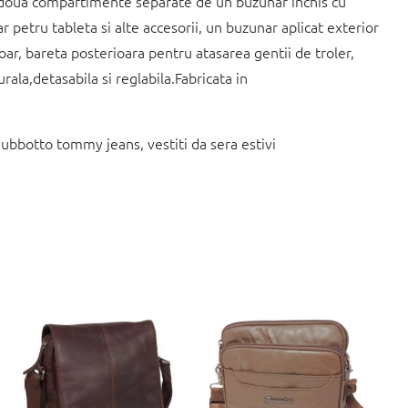
, doua compartimente separate de un buzunar inchis cu
petru tableta si alte accesorii, un buzunar aplicat exterior
oar, bareta posterioara pentru atasarea gentii de troler,
ala,detasabila si reglabila.Fabricata in
iubbotto tommy jeans, vestiti da sera estivi