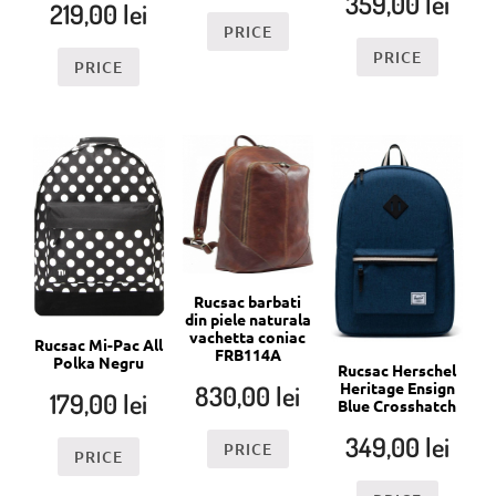
359,00
lei
219,00
lei
PRICE
PRICE
PRICE
Rucsac barbati
din piele naturala
vachetta coniac
Rucsac Mi-Pac All
FRB114A
Polka Negru
Rucsac Herschel
Heritage Ensign
830,00
lei
179,00
lei
Blue Crosshatch
349,00
lei
PRICE
PRICE