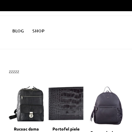
Skip
to
content
BLOG
SHOP
zzzzz
Rucsac dama
Portofel piele