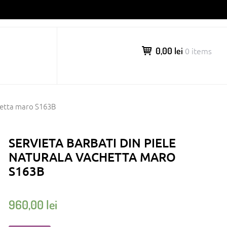
0,00 lei
0 items
chetta maro S163B
SERVIETA BARBATI DIN PIELE
NATURALA VACHETTA MARO
S163B
960,00
lei