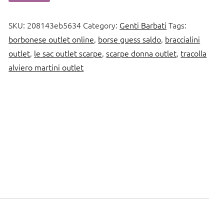
SKU:
208143eb5634
Category:
Genti Barbati
Tags:
borbonese outlet online
,
borse guess saldo
,
braccialini
outlet
,
le sac outlet scarpe
,
scarpe donna outlet
,
tracolla
alviero martini outlet