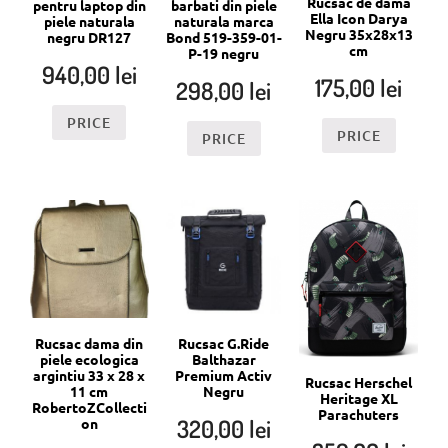
Rucsac de dama
pentru laptop din
barbati din piele
Ella Icon Darya
piele naturala
naturala marca
Negru 35x28x13
negru DR127
Bond 519-359-01-
cm
P-19 negru
940,00
lei
175,00
lei
298,00
lei
PRICE
PRICE
PRICE
Rucsac dama din
Rucsac G.Ride
piele ecologica
Balthazar
argintiu 33 x 28 x
Premium Activ
Rucsac Herschel
11 cm
Negru
Heritage XL
RobertoZCollecti
Parachuters
320,00
lei
on