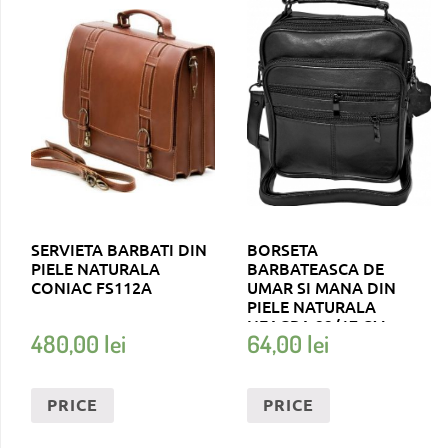
SERVIETA BARBATI DIN
BORSETA
PIELE NATURALA
BARBATEASCA DE
CONIAC FS112A
UMAR SI MANA DIN
PIELE NATURALA
NEAGRA 22/17 CM
480,00
lei
64,00
lei
MAGROT 8723
PRICE
PRICE