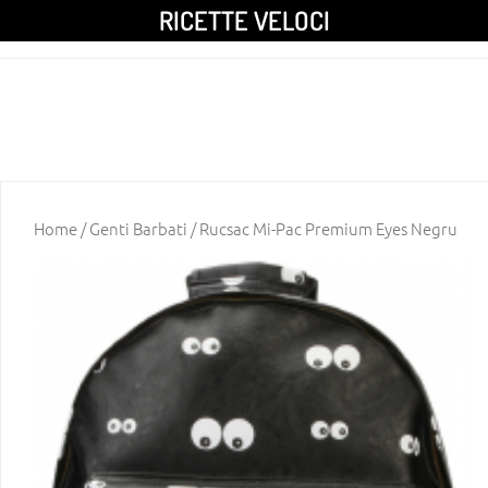
RICETTE VELOCI
Home
/
Genti Barbati
/ Rucsac Mi-Pac Premium Eyes Negru