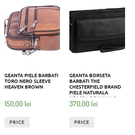
GEANTA PIELE BARBATI
GEANTA BORSETA
TORO NERO SLEEVE
BARBATI THE
HEAVEN BROWN
CHESTERFIELD BRAND
PIELE NATURALA
NEAGRA DE MANA SI
150,00
lei
370,00
lei
UMAR EVELYN
PRICE
PRICE