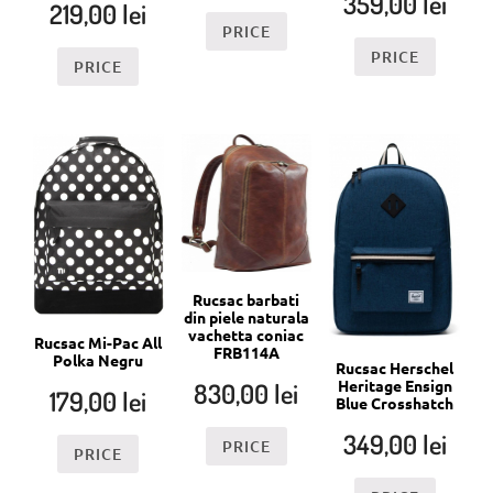
359,00
lei
219,00
lei
PRICE
PRICE
PRICE
Rucsac barbati
din piele naturala
vachetta coniac
Rucsac Mi-Pac All
FRB114A
Polka Negru
Rucsac Herschel
Heritage Ensign
830,00
lei
179,00
lei
Blue Crosshatch
349,00
lei
PRICE
PRICE