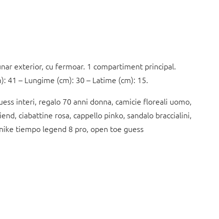
ar exterior, cu fermoar. 1 compartiment principal.
): 41 – Lungime (cm): 30 – Latime (cm): 15.
uess interi, regalo 70 anni donna, camicie floreali uomo,
end, ciabattine rosa, cappello pinko, sandalo braccialini,
o, nike tiempo legend 8 pro, open toe guess