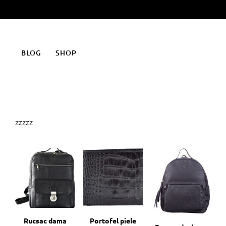
Skip
to
content
BLOG
SHOP
zzzzz
Rucsac dama
Portofel piele