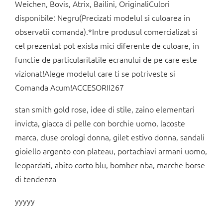
Weichen, Bovis, Atrix, Bailini, OriginaliCulori
disponibile: Negru(Precizati modelul si culoarea in
observatii comanda).*Intre produsul comercializat si
cel prezentat pot exista mici diferente de culoare, in
functie de particularitatile ecranului de pe care este
vizionat!Alege modelul care ti se potriveste si
Comanda Acum!ACCESORII267
stan smith gold rose, idee di stile, zaino elementari
invicta, giacca di pelle con borchie uomo, lacoste
marca, cluse orologi donna, gilet estivo donna, sandali
gioiello argento con plateau, portachiavi armani uomo,
leopardati, abito corto blu, bomber nba, marche borse
di tendenza
yyyyy