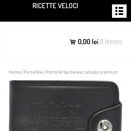
Skip
RICETTE VELOCI
to
content
0,00 lei
0 items
Home
/
Portofele
/ Portofel barbatesc calitate premium