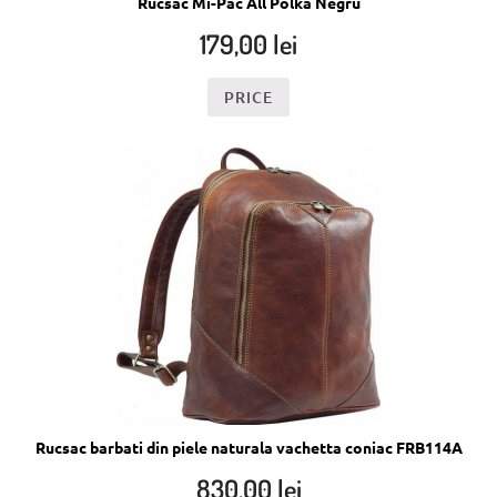
Rucsac Mi-Pac All Polka Negru
179,00
lei
PRICE
Rucsac barbati din piele naturala vachetta coniac FRB114A
830,00
lei