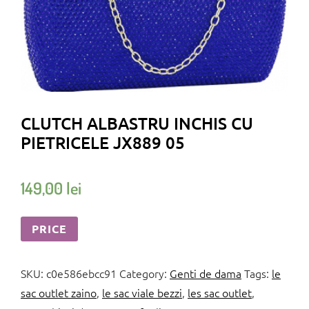
CLUTCH ALBASTRU INCHIS CU
PIETRICELE JX889 05
149,00
lei
PRICE
SKU:
c0e586ebcc91
Category:
Genti de dama
Tags:
le
sac outlet zaino
,
le sac viale bezzi
,
les sac outlet
,