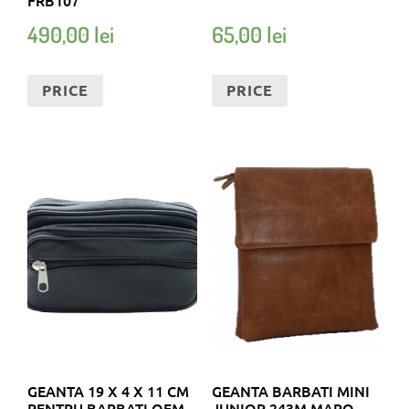
490,00
lei
65,00
lei
PRICE
PRICE
GEANTA 19 X 4 X 11 CM
GEANTA BARBATI MINI
PENTRU BARBATI OEM
JUNIOR 243M MARO